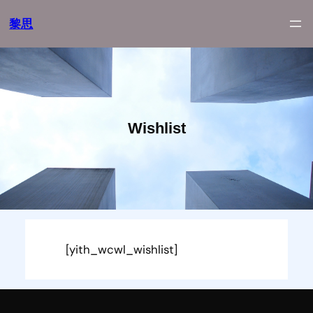
跳
黎思
至
内
容
Wishlist
[yith_wcwl_wishlist]